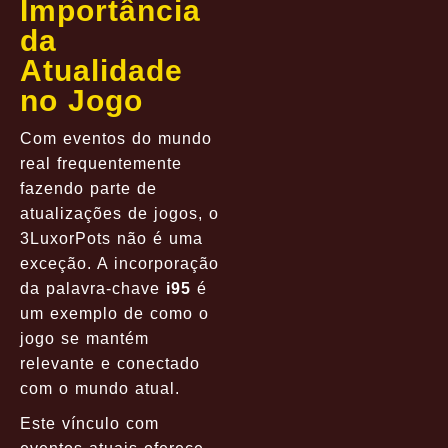
Importância
da
Atualidade
no Jogo
Com eventos do mundo
real frequentemente
fazendo parte de
atualizações de jogos, o
3LuxorPots não é uma
exceção. A incorporação
da palavra-chave
i95
é
um exemplo de como o
jogo se mantém
relevante e conectado
com o mundo atual.
Este vínculo com