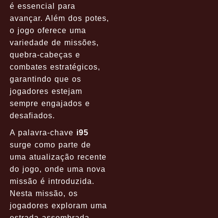
é essencial para
avançar. Além dos potes,
o jogo oferece uma
variedade de missões,
quebra-cabeças e
combates estratégicos,
garantindo que os
jogadores estejam
sempre engajados e
desafiados.
A palavra-chave
i95
surge como parte de
uma atualização recente
do jogo, onde uma nova
missão é introduzida.
Nesta missão, os
jogadores exploram uma
estrada assombrada