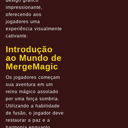
design gráfico
impressionante,
oferecendo aos
jogadores uma
experiência visualmente
cativante.
Introdução
ao Mundo de
MergeMagic
Os jogadores começam
sua aventura em um
reino mágico assolado
por uma força sombria.
Utilizando a habilidade
de fusão, o jogador deve
restaurar a paz e a
harmonia enquanto