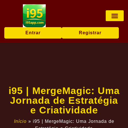
Jogos de cass
Caça-níque
Jogo Res
Notícias de Flash
Entrar
Registrar
i95 | MergeMagic: Uma
Jornada de Estratégia
e Criatividade
Início
»
i95 | MergeMagic: Uma Jornada de