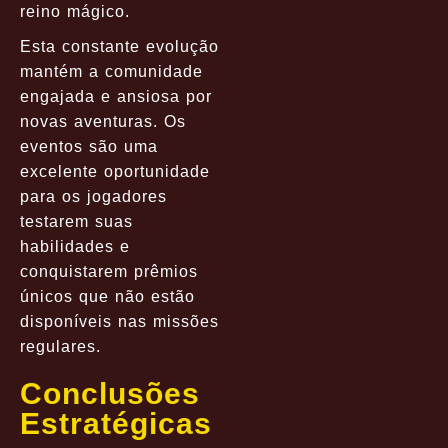
reino mágico.
Esta constante evolução
mantém a comunidade
engajada e ansiosa por
novas aventuras. Os
eventos são uma
excelente oportunidade
para os jogadores
testarem suas
habilidades e
conquistarem prêmios
únicos que não estão
disponíveis nas missões
regulares.
Conclusões
Estratégicas