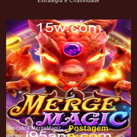
Estratégia e Criatividade
Postagem
Descubra MergeMagic,
Recente
um emocionante jogo de